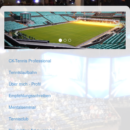
CK-Tennis Professional
Tennislaufbahn
Über mich - Profil
Empfehlungsschreiben
Mentalseminar
Tennisclub